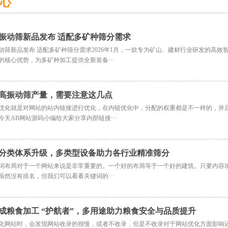
心
振动筛新品发布 适配多矿种筛分需求
动筛新品发布 适配多矿种筛分需求2026年1月，一款专为矿山、建材行业研发的高
的核心优势，为多矿种加工提供全新装备···
高振动筛产量，需要注意这几点
优化就是对网站的站内链接进行优化，在内链优化中，分配的权重都是不一样的，并
今天AB网站源码小编给大家分享内部链接···
分类体系升级，多类型设备助力各行业精准筛分
词布局对于一个网站来说是非常重要的。一个好的布局等于一个好的建筑。只要内容
虽然没有排名，但我们可以看看关键词的···
成粮食加工 “护航者”，多用途助力粮食安全与品质提升
化网站时，会发现网站收录的很慢，或者不收录，但是不收录对于网站优化方面影响