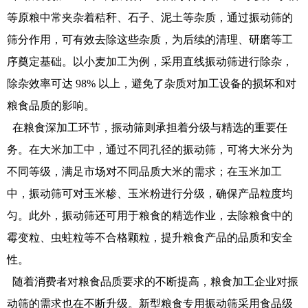
等原粮中常夹杂着秸秆、石子、泥土等杂质，通过振动筛的
筛分作用，可有效去除这些杂质，为后续的清理、研磨等工
序奠定基础。以小麦加工为例，采用直线振动筛进行除杂，
除杂效率可达 98% 以上，避免了杂质对加工设备的损坏和对
粮食品质的影响。
在粮食深加工环节，振动筛则承担着分级与精选的重要任
务。在大米加工中，通过不同孔径的振动筛，可将大米分为
不同等级，满足市场对不同品质大米的需求；在玉米加工
中，振动筛可对玉米糁、玉米粉进行分级，确保产品粒度均
匀。此外，振动筛还可用于粮食的精选作业，去除粮食中的
霉变粒、虫蛀粒等不合格颗粒，提升粮食产品的品质和安全
性。
随着消费者对粮食品质要求的不断提高，粮食加工企业对振
动筛的需求也在不断升级。新型粮食专用振动筛采用食品级