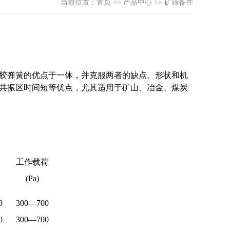
当前位置：
首页
>>
产品中心
>>
矿筛备件
胶弹簧的优点于一体，并克服两者的缺点。形状和机
共振区时间短等优点，尤其适用于矿山、冶金、煤炭
工作载荷
(Pa)
0
300—700
0
300—700