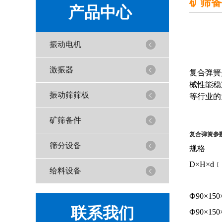
矿筛备
产品中心
振动电机
激振器
复合弹簧
械性能稳
振动筛筛板
等行业的
矿筛备件
复合弹簧参
筛分设备
规格
D×H×d
给料设备
Ф90×150
联系我们
Ф90×150