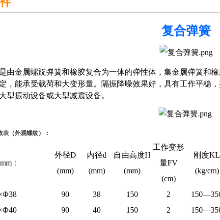
件
复合弹簧
是由金属螺旋弹簧和橡胶复合为一体的弹性体，集金属弹簧和橡
定，能承受载荷和大变形量。隔振降噪效果好，具有工作平稳，
大型振动设备或大型减震设备。
数表（外观螺纹）：
工作变形
外径
D
内径
d
自由高度
H
刚度
KL
﹝mm﹞
量
FV
(mm)
(mm)
(mm)
(kg/cm)
(cm)
×Ф38
90
38
150
2
150—35
×Ф40
90
40
150
2
150—35