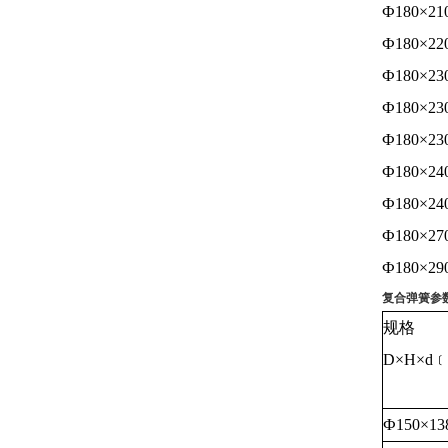
Ф180×21
Ф180×22
Ф180×23
Ф180×23
Ф180×23
Ф180×24
Ф180×24
Ф180×27
Ф180×29
复合弹簧参
规格
D×H×d
Ф150×13