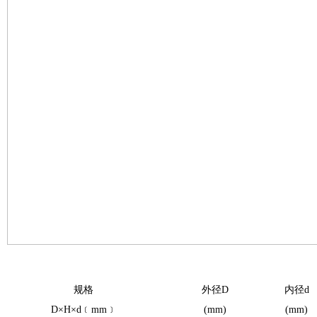
规格
外径
D
内径
d
D×H×d﹝mm﹞
(mm)
(mm)