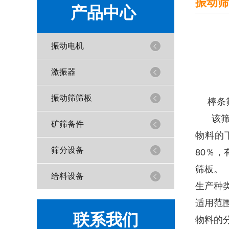
振动筛
产品中心
振动电机
激振器
振动筛筛板
棒条
该筛板
矿筛备件
物料的
筛分设备
80％
筛板。
给料设备
生产种
适用范
联系我们
物料的