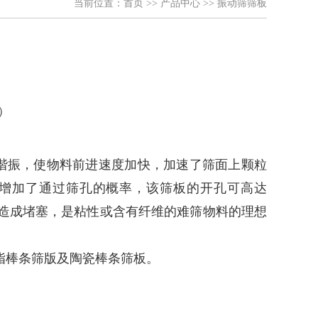
当前位置：
首页
>>
产品中心
>>
振动筛筛板
振，使物料前进速度加快，加速了筛面上颗粒
增加了通过筛孔的概率，该筛板的开孔可高达
条造成堵塞，是粘性或含有纤维的难筛物料的理想
脂棒条筛版及陶瓷棒条筛板。