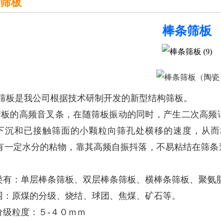
筛板
棒条筛板
筛板是我公司根据技术研制开发的新型结构筛板。
的高频音叉条，在随筛板振动的同时，产生二次高频谐
下沉和已接触筛面的小颗粒向筛孔处横移的速度，从而
，有一定水分的粘物，靠其高频自振抖落，不易粘结在筛
类有：单层棒条筛板、双层棒条筛板、横棒条筛板、聚氨
围：原煤的分级、烧结、球团、焦煤、矿石等。
分级粒度：５-４０ｍｍ