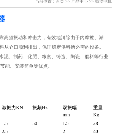
当前位置：
首页
>>
产品中心
>>
振动电机
器
靠高频振动和冲击力，有效地消除由于内摩擦、潮
料从仓口顺利排出，保证稳定供料所必需的设备。
、水泥、制药、化肥、粮食、铸造、陶瓷、磨料等行业
效节能、安装简单等优点。
激振力
KN
振频
Hz
双振幅
重量
mm
Kg
1.5
50
1.5
28
2.5
2
40