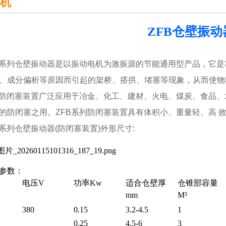
机
ZFB仓壁振动
列仓壁振动器是以振动电机为激振源的节能通用型产品，它是
、成分偏析等原因而引起的架桥、搭拱、堵塞等现象，从而使物
列防闭塞装置广泛应用于冶金、化工、建材、火电、煤炭、食品
的防闭塞之用。ZFB系列防闭塞装置具有体积小、重量轻、高 
列仓壁振动器(防闭塞装置)外形尺寸:
参数：
电压
V
功率
Kw
适合仓壁厚
仓锥部容量
mm
M³
380
0.15
3.2-4.5
1
0.25
4.5-6
3